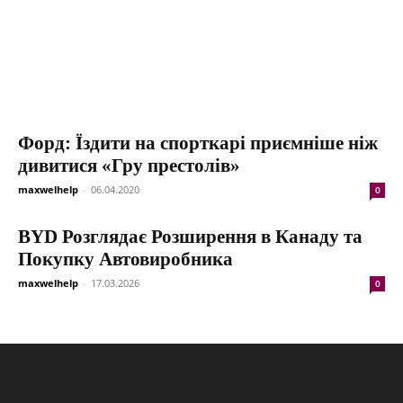
Форд: Їздити на спорткарі приємніше ніж
дивитися «Гру престолів»
maxwelhelp
-
06.04.2020
0
BYD Розглядає Розширення в Канаду та
Покупку Автовиробника
maxwelhelp
-
17.03.2026
0