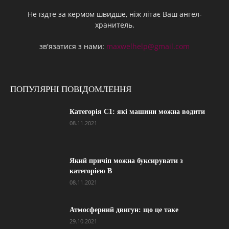
Не їздте за кермом швидше, ніж літає Ваш ангел-
хранитель.
зв'язатися з нами:
maxwelhelp@gmail.com
ПОПУЛЯРНІ ПОВІДОМЛЕННЯ
Категорія С1: які машини можна водити
08.11.2021
Який причіп можна буксирувати з
категорією В
08.11.2021
Атмосферний двигун: що це таке
29.10.2021