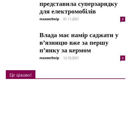
представила суперзарядку
для електромобілів
maxwelhelp
-
01.11.2021
0
Влада має намір саджати у
в’язницю вже за першу
п’янку за кермом
maxwelhelp
-
12.10.2021
0
Це цікаво!