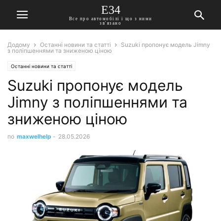
E34
Все про автомобілі і що з ними
зв'язано
Додому
Останні новини та статті
Suzuki пропонує модель Jimny
з поліпшеннями та зниженою ціною
Останні новини та статті
Suzuki пропонує модель
Jimny з поліпшеннями та
зниженою ціною
по
maxwelhelp
-
28.05.2026