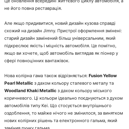
Це оновлення всередині життєвого циклу автомобіля, а
не його повна реставрація.
Але якщо придивитися, новий дизайн кузова справді
схожий на дизайн Jimny. Пристрої оформлення змінені:
старий дизайн замінений більш універсальним, який
підкреслює якість і міцність автомобіля. Це помітно,
якщо ви хочете, щоб автомобіль виглядав як піонер у
сфері повноцінних вантажівок.
Нова колірна гама також відрізняється:
Fusion Yellow
Pearl Metallic
з дахом кольору сталевого металу та
Woodland Khaki Metallic
з дахом кольору міського
коричневого. Ці кольори ідеально поєднуються з духом
автомобілів типу Kei. Що стосується внутрішнього
оздоблення, то майже нічого не змінилося, за винятком
нових колірних рішень та електронного гальма, який
замінив ручку гальма.